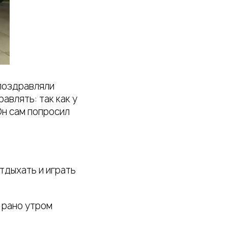
 поздравляли
авлять: так как у
Он сам попросил
тдыхать и играть
а рано утром