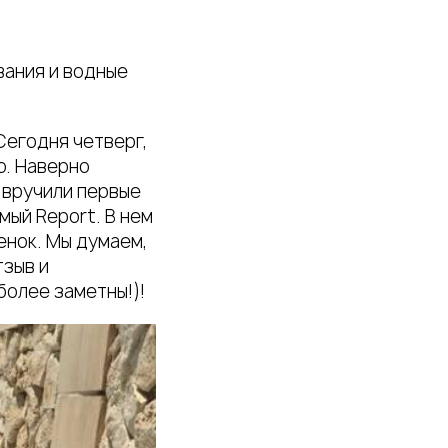
вания и водные
Сегодня четверг,
ю. Наверно
 вручили первые
мый Report. В нем
енок. Мы думаем,
тзыв и
более заметны!)!