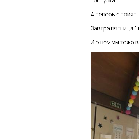
прогулка .
А теперь с прият
Завтра пятница 1,
И о нем мы тоже 