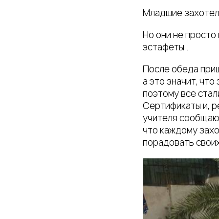
Младшие захотели
Но они не просто
эстафеты .
После обеда приш
а это значит, чт
поэтому все стал
Сертификаты и, р
учителя сообщают
что каждому захо
порадовать своих