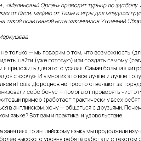
 , «Малиновый Орган» проводит турнир по футболу. А
ках от Васи, мафию от Тимы и игры для младших гру
на такой позитивной ноте закончился Утренний Сбор
Меркушева
и не только — мы говорим о том, что возможность (д
идеть, найти (уже готовую) или создать самому (равн
и я приложить для этого усилия. Самая большая хитр
адо» с «хочу». И у многих это все лучше и лучше полу
ляев и Гоша Дороднов не просто отвечают за порядо
анизовали себе бонус — помогают проверять чистоту
 хитовый пример (работает практически у всех ребят!
я в английском, хочу — общаться с друзьями. Почем
ком языке? Вот вам и практика, и удовольствие.
на занятиях по английскому языку мы продолжили изу
х более высокого уровня ребята работали с текстом