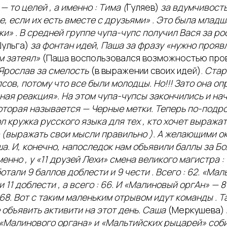
 то целей , а именно : Тима (
Гуляев)
за вдумчивость
е, если их есть вместе с друзьями» . Это была младш
» . В средней группе чупа-чупс получил Вася за ро
ульга)
за фонтан идей, Паша за фразу «нужно прояв
м затеял»
(Паша воспользовался возможностью пров
 Ярослав за смелость
(в выражении своих идей).
Стар
сов, потому что все были молодцы. Но!!! Зато она о
ая реакция». На этом чупа-чупсы закончились и на
которая называется — Черные метки. Теперь по-подр
л кружка русского языка для тех , кто хочет выражат
 (выражать свои мысли правильно ). А желающими ок
ша. И, конечно, напоследок нам объявили баллы за Б
менно , у «11 друзей Лехи» смена великого магистра 
отали 9 баллов доблести и 9 чести . Всего : 62. «Ма
и 11 доблести , а всего : 66. И «Малиновый оргАн» — 8
: 68. Вот с таким маленьким отрывом идут команды . 
объявить активити на этот день. Саша
(Меркушева)
 «Малинового органа» и «Мальтийских рыцарей» соб