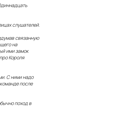
Одиннадцать
лицах слушателей.
ридумав связанную
ющего на
ый ими замок
 про Короля
и. С ними надо
 команде после
обычно поход в