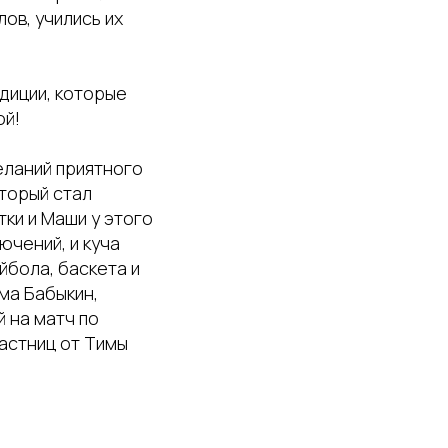
ов, учились их
диции, которые
ой!
еланий приятного
оторый стал
ки и Маши у этого
ючений, и куча
йбола, баскета и
ма Бабыкин,
й на матч по
астниц от Тимы