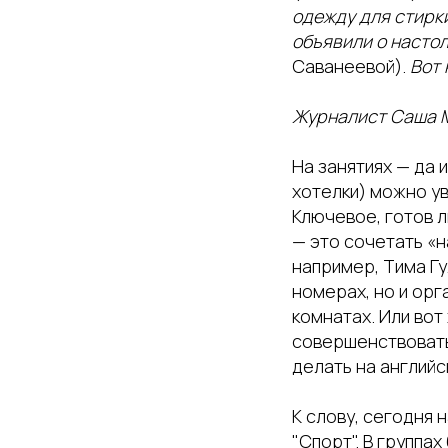
одежду для стирки
объявили о настол
Саванеевой).
Вот 
Журналист Саша 
На занятиях — да 
хотелки) можно ув
Ключевое, готов л
— это сочетать «н
например, Тима Гу
номерах, но и орг
комнатах. Или вот
совершенствоватьс
делать на английс
К слову, сегодня 
"Спорт". В группа