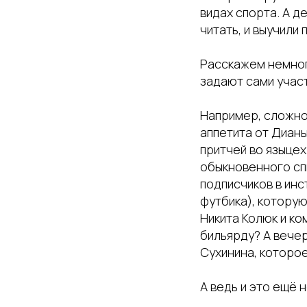
видах спорта. А д
читать, и выучили 
Расскажем немного
задают сами участ
Например, сложно
аппетита от Дианы
притчей во языцех
обыкновенного спи
подписчиков в ин
футбика), которую
Никита Колюк и ко
бильярду? А вече
Сухинина, которо
А ведь и это ещё 