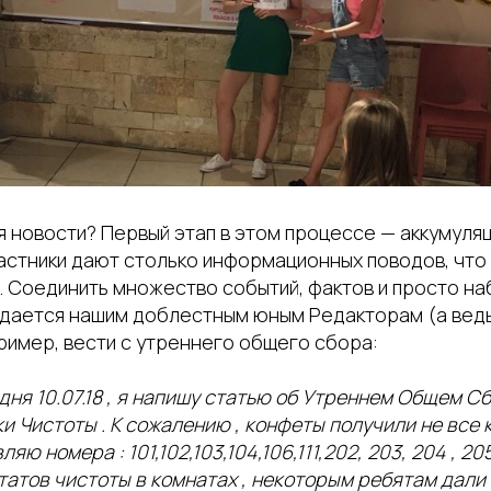
 новости? Первый этап в этом процессе — аккумуляц
астники дают столько информационных поводов, что
. Соединить множество событий, фактов и просто на
удается нашим доблестным юным Редакторам (а ведь
пример, вести с утреннего общего сбора:
дня 10.07.18 , я напишу статью об Утреннем Общем С
и Чистоты . К сожалению , конфеты получили не все к
ю номера : 101,102,103,104,106,111,202, 203, 204 , 205
атов чистоты в комнатах , некоторым ребятам дали 