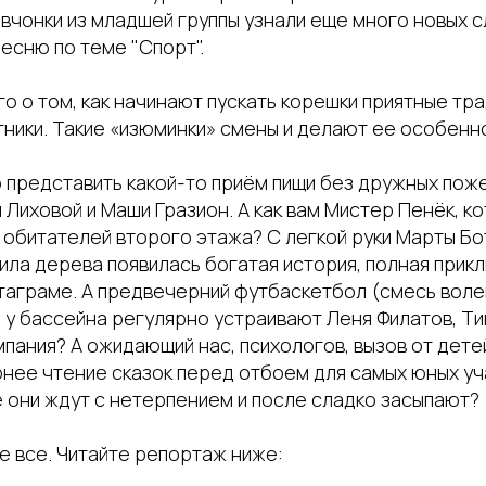
евчонки из младшей группы узнали еще много новых сл
песню по теме "Спорт".
 о том, как начинают пускать корешки приятные тра
ники. Такие «изюминки» смены и делают ее особенн
 представить какой-то приём пищи без дружных пож
 Лиховой и Маши Гразион. А как вам Мистер Пенёк, к
 обитателей второго этажа? С легкой руки Марты Бот
ла дерева появилась богатая история, полная прикл
стаграме. А предвечерний футбаскетбол (смесь воле
 у бассейна регулярно устраивают Леня Филатов, Ти
мпания? А ожидающий нас, психологов, вызов от дете
рнее чтение сказок перед отбоем для самых юных уч
е они ждут с нетерпением и после сладко засыпают?
не все. Читайте репортаж ниже: