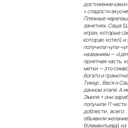
достижение каких —
» сладости вкусне
Пляжные черепашки
занятиях, Саша
(Ш
играх, которые са
которую хотел)
и
получила чупа-чуп
названием — «Цепн
приятная часть, 
метки — это симво
богато и грамотно
Тимур , Вася и Са
данном этапе. А и
Эмиля + они зараб
получили 11 чести 
доблести , всего 
объявили желание 
(Клементьева)
из