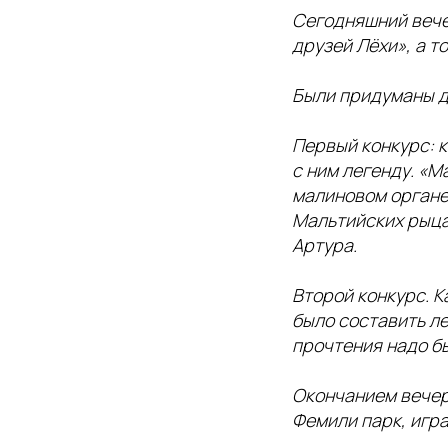
Сегодняшний вече
друзей Лёхи», а т
Были придуманы д
Первый конкурс: 
с ним легенду. «
малиновом органе
Мальтийских рыца
Артура.
Второй конкурс. К
было составить ле
прочтения надо бы
Окончанием вечерн
Фемили парк, игра