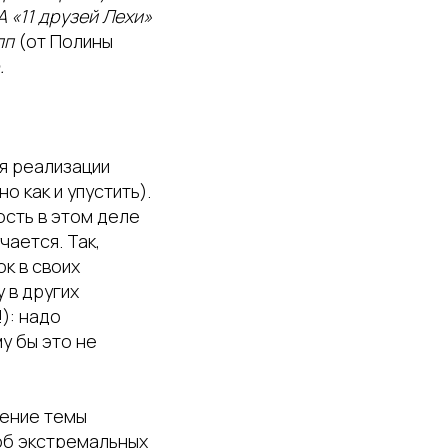
 «11 друзей Лехи»
пп
(от Полины
.
ля реализации
о как и упустить).
ость в этом деле
чается. Так,
к в своих
 в других
): надо
у бы это не
чение темы
 об экстремальных