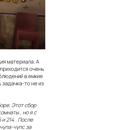
ия материала. А
 приходится очень
блюдений в емкие
 задачка-то не из
боре. Этот сбор
омнаты , но я с
 и 214 . После
чупа-чупс за