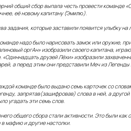
рний общий сбор выпала честь провести команде «
очнее, её новому капитану (
Эмилю
).
ва задания, которые заставили появится улыбку на 
команде надо было нарисовать замок или оружие, п
Малиновый оргАн» изобразили своего капитана, игра
. «Одиннадцать друзей Лёхи» изобразили захваченн
рей, а перед этим они представили Меч из Легенды
аждой команде было выдано семь карточек со словам
генду, запрятав(зашифровав) слова в ней, а другой
ло угадать эти семь слов.
его общего сбора стали активности. Это были как 
 в мафию и другие настолки.