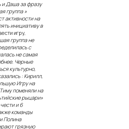
 и Даша за фразу
ая группа »
ст активности на
лять инициативу в
ести игру,
шая группа не
пределилась с
чалась не самая
обнее. Черные
ься культурно,
азались : Кирилл,
ольшую Игру на
: Тиму поменяли на
льтийские рыцари»
 чести и 6
Также команды
и Полина
ирают грязную