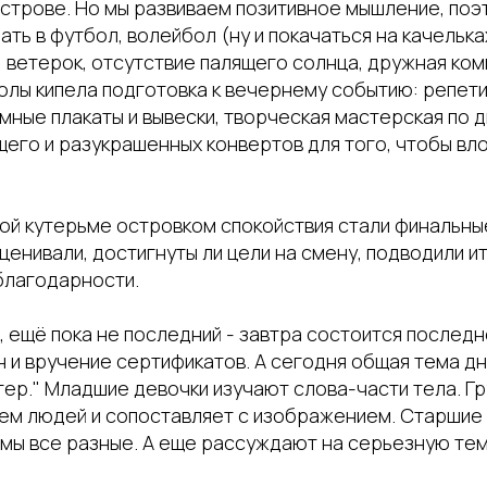
строве. Но мы развиваем позитивное мышление, поэ
ать в футбол, волейбол (ну и покачаться на качельках
ветерок, отсутствие палящего солнца, дружная комп
колы кипела подготовка к вечернему событию: репет
мные плакаты и вывески, творческая мастерская по д
щего и разукрашенных конвертов для того, чтобы вл
ой кутерьме островком спокойствия стали финальные
енивали, достигнуты ли цели на смену, подводили ит
благодарности.
и, ещё пока не последний - завтра состоится послед
н и вручение сертификатов. А сегодня общая тема дн
тер." Младшие девочки изучают слова-части тела. Г
ием людей и сопоставляет с изображением. Старшие
 мы все разные. А еще рассуждают на серьезную тем