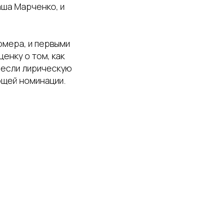
аша Марченко, и
омера, и первыми
енку о том, как
несли лирическую
ющей номинации.