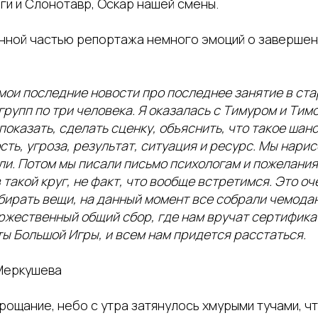
ги и Слонотавр, Оскар нашей смены.
ной частью репортажа немного эмоций о завершени
мои последние новости про последнее занятие в ст
групп по три человека. Я оказалась с Тимуром и Ти
показать, сделать сценку, объяснить, что такое шан
ть, угроза, результат, ситуация и ресурс. Мы нари
ли. Потом мы писали письмо психологам и пожелания
 такой круг, не факт, что вообще встретимся. Это оч
ирать вещи, на данный момент все собрали чемоданы
оржественный общий сбор, где нам вручат сертифика
ы Большой Игры, и всем нам придется расстаться.
Меркушева
рощание, небо с утра затянулось хмурыми тучами, ч