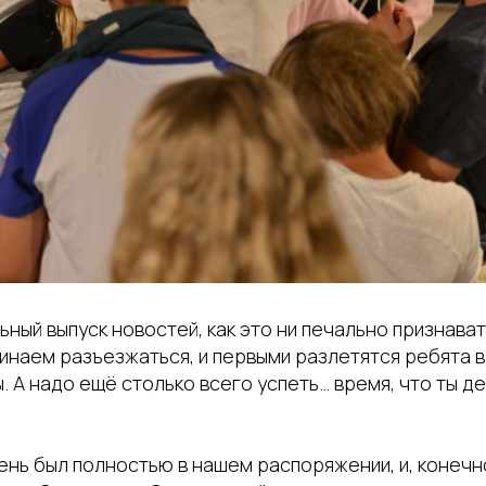
ный выпуск новостей, как это ни печально признават
инаем разъезжаться, и первыми разлетятся ребята в 
 А надо ещё столько всего успеть… время, что ты д
нь был полностью в нашем распоряжении, и, конечно