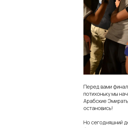
Перед вами финаль
потихоньку мы нач
Арабские Эмираты.
остановись!
Но сегодняшний де