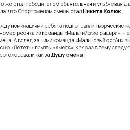
кто же стал победителем обаятельная и улыбчивая Д
ила, что Спортсменом смены стал
Никита Колюк
.
жду номинациями ребята подготовили творческие н
номер ребята из команды «Мальтийские рыцари» — сц
мена. А вслед за ними команда «Малиновый оргАн» в
есню «Лететь» группы «АмегА». Как раз в тему следу
 проголосовали как за
Душу смены
: