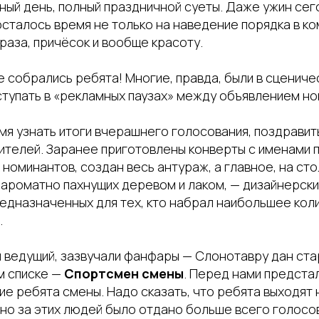
ный день, полный праздничной суеты. Даже ужин сег
сталось время не только на наведение порядка в ком
раза, причёсок и вообще красоту.
 собрались ребята! Многие, правда, были в сценичес
ступать в «рекламных паузах» между объявлением но
мя узнать итоги вчерашнего голосования, поздравит
ителей. Заранее приготовлены конверты с именами 
 номинантов, создан весь антураж, а главное, на ст
 ароматно пахнущих деревом и лаком, — дизайнерски
редназначенных для тех, кто набрал наибольшее кол
.
я ведущий, зазвучали фанфары — Слонотавру дан ста
м списке —
Спортсмен смены
. Перед нами предста
ие ребята смены. Надо сказать, что ребята выходят 
но за этих людей было отдано больше всего голосо