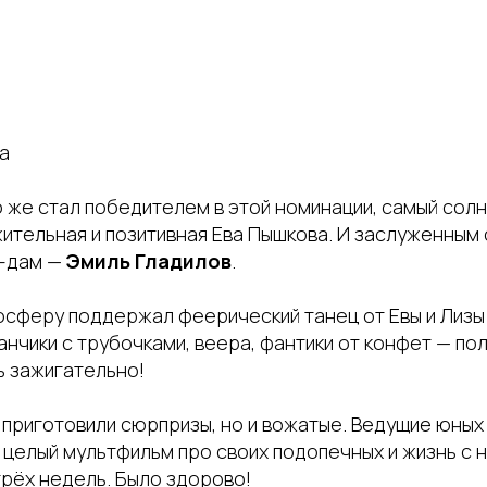
а
о же стал победителем в этой номинации, самый сол
жительная и позитивная Ева Пышкова. И заслуженны
а-дам —
Эмиль Гладилов
.
сферу поддержал феерический танец от Евы и Лизы
нчики с трубочками, веера, фантики от конфет — по
ь зажигательно!
 приготовили сюрпризы, но и вожатые. Ведущие юны
целый мультфильм про своих подопечных и жизнь с н
трёх недель. Было здорово!