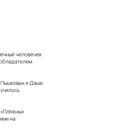
нечный человечек
м обладателем
 Пышковых и Даши
лучилось
х «Пляжных
ими на