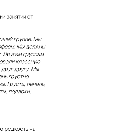
и занятий от
аршей группе. Мы
мофеем. Мы должны
с. Другим группам
совали классную
 друг другу. Мы
ень грустно.
. Грусть, печаль,
ты, подарки,
то редкость на