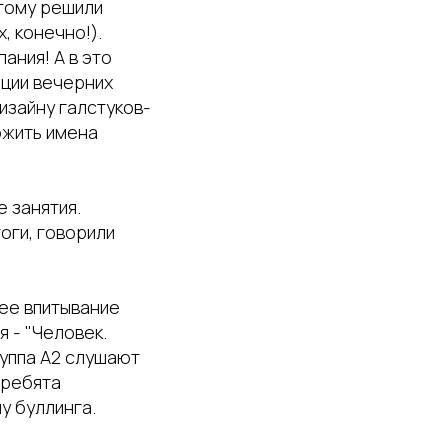
тому решили
, конечно!).
ания! А в это
иции вечерних
изайну галстуков-
ожить имена
 занятия.
оги, говорили
нее впитывание
я - "Человек.
руппа А2 слушают
 ребята
у буллинга.