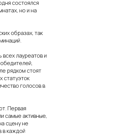
одня состоялся
натах, но и на
ких образах, так
минаций.
ь всех лауреатов и
победителей,
оле рядком стоят
х статуэток
ичество голосов в
рт. Первая
ли самые активные,
на сцену не
в в каждой