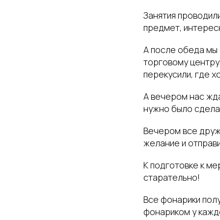
Занятия проводили
предмет, интерес
А после обеда мы 
торговому центру 
перекусили, где х
А вечером нас жд
нужно было сделат
Вечером все дружн
желание и отправи
К подготовке к м
старательно!
Все фонарики полу
фонариком у кажд