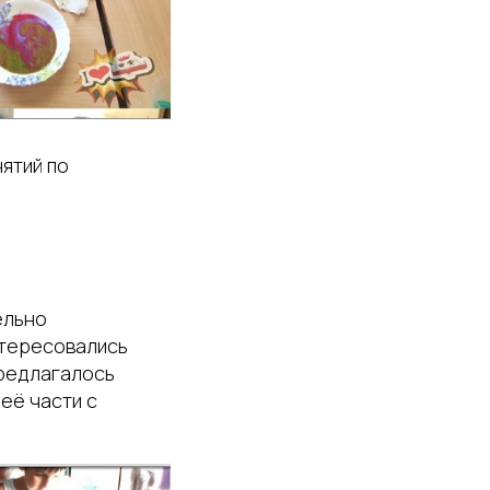
ятий по
ельно
нтересовались
предлагалось
её части с