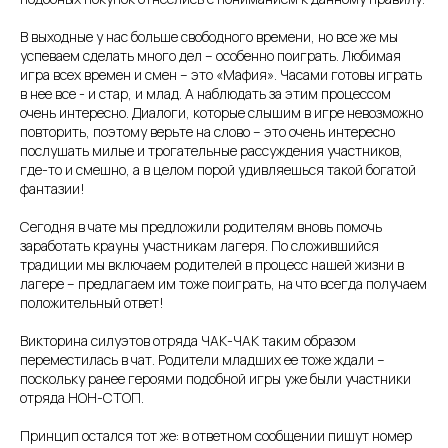
В выходные у нас больше свободного времени, но все же мы
успеваем сделать много дел – особенно поиграть. Любимая
игра всех времен и смен – это «Мафия». Часами готовы играть
в нее все - и стар, и млад. А наблюдать за этим процессом
очень интересно. Диалоги, которые слышим в игре невозможно
повторить, поэтому верьте на слово – это очень интересно
послушать милые и трогательные рассуждения участников,
где-то и смешно, а в целом порой удивляешься такой богатой
фантазии!
Сегодня в чате мы предложили родителям вновь помочь
заработать крауны участникам лагеря. По сложившийся
традиции мы включаем родителей в процесс нашей жизни в
лагере – предлагаем им тоже поиграть, на что всегда получаем
положительный ответ!
Викторина силуэтов отряда ЧАК-ЧАК таким образом
переместилась в чат. Родители младших ее тоже ждали –
поскольку ранее героями подобной игры уже были участники
отряда НОН-СТОП.
Принцип остался тот же: в ответном сообщении пишут номер