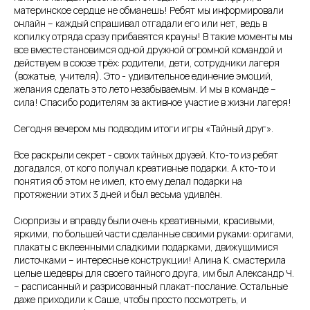
материнское сердце не обманешь! Ребят мы информировали
онлайн – каждый спрашивал отгадали его или нет, ведь в
копилку отряда сразу прибавятся крауны! В такие моменты мы
все вместе становимся одной дружной огромной командой и
действуем в союзе трёх: родители, дети, сотрудники лагеря
(вожатые, учителя). Это - удивительное единение эмоций,
желания сделать это лето незабываемым. И мы в команде –
сила! Спасибо родителям за активное участие в жизни лагеря!
Сегодня вечером мы подводим итоги игры «Тайный друг».
Все раскрыли секрет - своих тайных друзей. Кто-то из ребят
догадался, от кого получал креативные подарки. А кто-то и
понятия об этом не имел, кто ему делал подарки на
протяжении этих 3 дней и был весьма удивлён.
Сюрпризы и вправду были очень креативными, красивыми,
яркими, по большей части сделанные своими руками: оригами,
плакаты с вклеенными сладкими подарками, движущимися
листочками – интересные конструкции! Алина К. смастерила
целые шедевры для своего тайного друга, им был Александр Ч.
– расписанный и разрисованный плакат-послание. Остальные
даже приходили к Саше, чтобы просто посмотреть, и