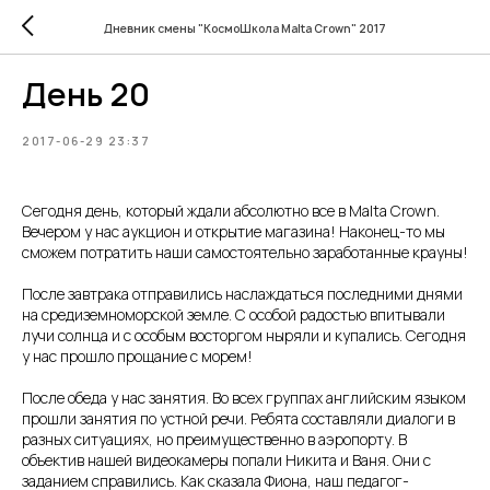
Дневник смены "КосмоШкола Malta Crown" 2017
День 20
2017-06-29 23:37
Сегодня день, который ждали абсолютно все в Malta Crown.
Вечером у нас аукцион и открытие магазина! Наконец-то мы
сможем потратить наши самостоятельно заработанные крауны!
После завтрака отправились наслаждаться последними днями
на средиземноморской земле. С особой радостью впитывали
лучи солнца и с особым восторгом ныряли и купались. Сегодня
у нас прошло прощание с морем!
После обеда у нас занятия. Во всех группах английским языком
прошли занятия по устной речи. Ребята составляли диалоги в
разных ситуациях, но преимущественно в аэропорту. В
объектив нашей видеокамеры попали Никита и Ваня. Они с
заданием справились. Как сказала Фиона, наш педагог-