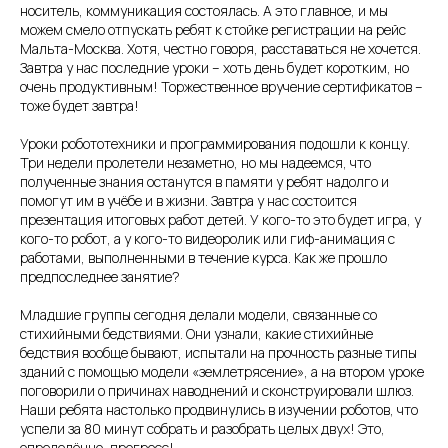
носитель, коммуникация состоялась. А это главное, и мы
можем смело отпускать ребят к стойке регистрации на рейс
Мальта-Москва. Хотя, честно говоря, расставаться не хочется.
Завтра у нас последние уроки – хоть день будет коротким, но
очень продуктивным! Торжественное вручение сертификатов –
тоже будет завтра!
Уроки робототехники и программирования подошли к концу.
Три недели пролетели незаметно, но мы надеемся, что
полученные знания останутся в памяти у ребят надолго и
помогут им в учёбе и в жизни. Завтра у нас состоится
презентация итоговых работ детей. У кого-то это будет игра, у
кого-то робот, а у кого-то видеоролик или гиф-анимация с
работами, выполненными в течение курса. Как же прошло
предпоследнее занятие?
Младшие группы сегодня делали модели, связанные со
стихийными бедствиями. Они узнали, какие стихийные
бедствия вообще бывают, испытали на прочность разные типы
зданий с помощью модели «землетрясение», а на втором уроке
поговорили о причинах наводнений и сконструировали шлюз.
Наши ребята настолько продвинулись в изучении роботов, что
успели за 80 минут собрать и разобрать целых двух! Это,
определённо, прогресс!