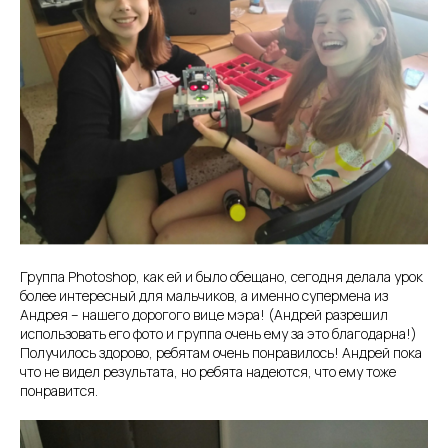
Группа Photoshop, как ей и было обещано, сегодня делала урок
более интересный для мальчиков, а именно супермена из
Андрея – нашего дорогого вице мэра! (Андрей разрешил
использовать его фото и группа очень ему за это благодарна!)
Получилось здорово, ребятам очень понравилось! Андрей пока
что не видел результата, но ребята надеются, что ему тоже
понравится.