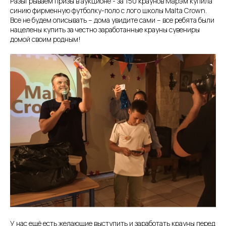
Разыгрываем призы в аукционе - за 150 краунов Марэм купила
синию фирменную футболку-поло с лого школы Malta Crown.
Все не будем описывать – дома увидите сами – все ребята были
нацелены купить за честно заработанные крауны сувениры
домой своим родным!
У нас ещё есть желающие выступить и заработать крауны перед