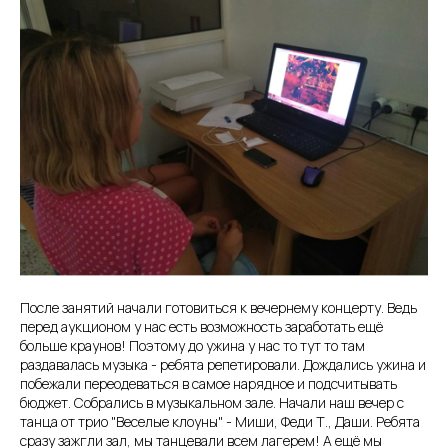
После занятий начали готовиться к вечернему концерту. Ведь
перед аукционом у нас есть возможность заработать ещё
больше краунов! Поэтому до ужина у нас то тут то там
раздавалась музыка - ребята репетировали. Дождались ужина и
побежали переодеваться в самое нарядное и подсчитывать
бюджет. Собрались в музыкальном зале. Начали наш вечер с
танца от трио "Веселые клоуны" - Миши, Феди Т., Даши. Ребята
сразу зажгли зал, мы танцевали всем лагерем! А ещё мы