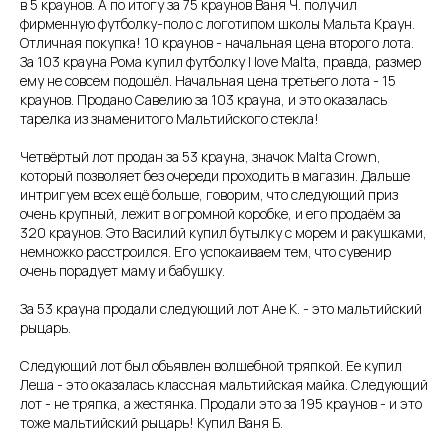
в 5 краунов. А по итогу за 75 краунов Ваня Ч. получил
фирменную футболку-поло с логотипом школы Мальта Краун.
Отличная покупка! 10 краунов - начальная цена второго лота.
За 103 крауна Рома купил футболку I love Malta, правда, размер
ему не совсем подошёл. Начальная цена третьего лота - 15
краунов. Продано Савелию за 103 крауна, и это оказалась
тарелка из знаменитого Мальтийского стекла!
Четвёртый лот продан за 53 крауна, значок Malta Crown,
который позволяет без очереди проходить в магазин. Дальше
интригуем всех ещё больше, говорим, что следующий приз
очень крупный, лежит в огромной коробке, и его продаём за
320 краунов. Это Василий купил бутылку с морем и ракушками,
немножко расстроился. Его успокаиваем тем, что сувенир
очень порадует маму и бабушку.
За 53 крауна продали следующий лот Ане К. - это мальтийский
рыцарь.
Следующий лот был объявлен волшебной тряпкой. Ее купил
Леша - это оказалась классная мальтийская майка. Следующий
лот - не тряпка, а жестянка. Продали это за 195 краунов - и это
тоже мальтийский рыцарь! Купил Ваня Б.