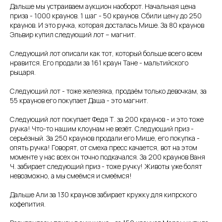
Дальше мы устраиваем аукцион наоборот. Начальная цена
приза - 1000 краунов. 1 шаг - 50 краунов. Сбили цену до 250
краунов. И это ручка, которая досталась Мише. За 80 краунов
Эльвир купил следующий лот – магнит.
Следующий лот описали как тот, который больше всего всем
нравится. Его продали за 161 краун Тане - мальтийского
рыцаря.
Следующий лот - тоже железяка, продаём только девочкам, за
55 краунов его покупает Даша - это магнит.
Следующий лот покупает Федя Т. за 200 краунов - и это тоже
ручка! Что-то нашим клоунам не везёт. Следующий приз -
серьёзный. За 250 краунов продали его Мише, его покупка -
опять ручка! Говорят, от смеха пресс качается, вот на этом
моменте у нас всех он точно подкачался. За 200 краунов Ваня
Ч. забирает следующий приз - тоже ручку! Животы уже болят
невозможно, а мы смеёмся и смеёмся!
Дальше Али за 130 краунов забирает кружку для кипрского
кофепития.