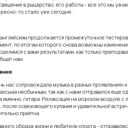
священие в рыцарство, его работы - все это мы узна
ресно-то стало уже сегодня...
к
х английским продолжается промежуточное тестиров
ент, по итогам которого снова возможны изменения 
делимся с вами результатами, как только преподав
бщат нам.
чения
нь нас сопровождала музыка в разных проявлениях и
весьма необычным, так как с нами отправился еще о
 а именно, гитара. Релаксация на морском воздухе с 
, после освежающего купания и удивительной встре
ительно приятна.
вного образа жизни и любители спорта - отправили