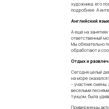
художника, его по
подробнее. А инте
Английский язы
А еще на занятия
ответственный мом
Мы обязательно по
обработают и соо
Отдых и развле
Сегодня целый де
на море оказался 
- участник смены,
веселыми песнями
тунцом, была удив
Приверженцы акти