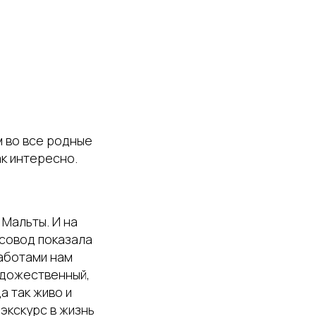
м во все родные
ак интересно.
 Мальты. И на
совод показала
работами нам
удожественный,
а так живо и
 экскурс в жизнь