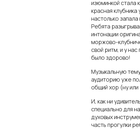
изюминкой стала к
красная клубника 
настолько запала 
Ребята разыгрывал
интонации оригин
моржово-клубниче
свой ритм, и у на
было здорово!
Музыкальную тему
аудиторию уже по
общий хор (ну ил
И, как ни удивител
специально для на
духовых инструме
часть прогулки ре