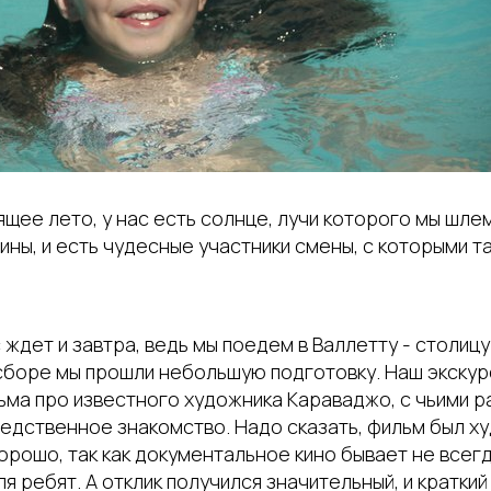
ящее лето, у нас есть солнце, лучи которого мы шле
ны, и есть чудесные участники смены, с которыми т
ждет и завтра, ведь мы поедем в Валлетту - столицу
боре мы прошли небольшую подготовку. Наш экскур
ьма про известного художника Караваджо, с чьими 
едственное знакомство. Надо сказать, фильм был х
рошо, так как документальное кино бывает не всегд
я ребят. А отклик получился значительный, и краткий