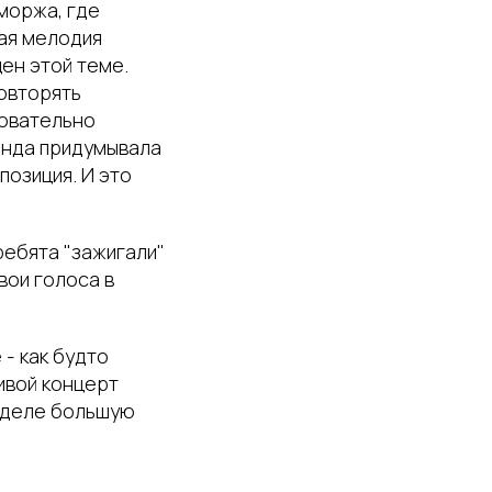
моржа, где
ная мелодия
ен этой теме.
повторять
ровательно
анда придумывала
позиция. И это
ребята "зажигали"
вои голоса в
 - как будто
ивой концерт
м деле большую