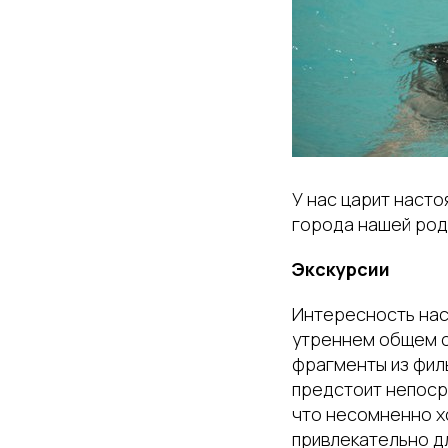
У нас царит насто
города нашей роди
Экскурсии
Интересность нас 
утреннем общем с
фрагменты из фил
предстоит непоср
что несомненно хо
привлекательно дл