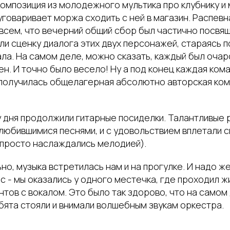
омпозиция из молодежного мультика про клубнику и 
уговаривает моржа сходить с ней в магазин. Распев
всем, что вечерний общий сбор был частично посвящ
и сценку диалога этих двух персонажей, стараясь 
ала. На самом деле, можно сказать, каждый был оча
н. И точно было весело! Ну а под конец каждая ком
с получилась общелагерная абсолютно авторская ком
 дня продолжили гитарные посиделки. Талантливые 
любившимися песнями, и с удовольствием вплетали с
и просто наслаждались мелодией).
ьно, музыка встретилась нам и на прогулке. И надо же
с - мы оказались у одного местечка, где проходил ж
нтов с вокалом. Это было так здорово, что на само
бята стояли и внимали волшебным звукам оркестра.