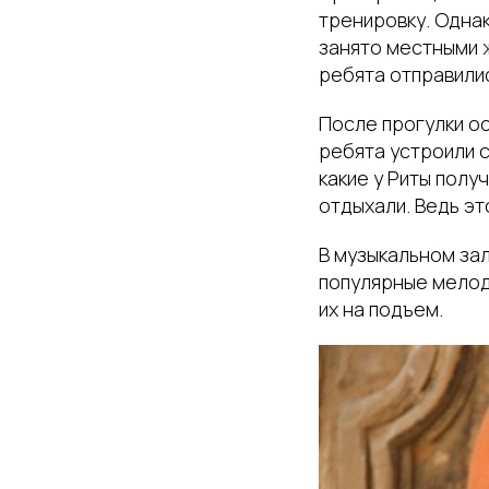
тренировку. Одна
занято местными ж
ребята отправили
После прогулки о
ребята устроили 
какие у Риты полу
отдыхали. Ведь эт
В музыкальном за
популярные мелод
их на подъем.