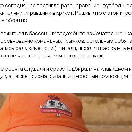
ко сегодня нас постигло разочарование: футбольно
ителями, игравшими в крикет. Решив, что с этой игрой
сь обратно.
свежиться в бассейных водах было замечательно! С
соревнование командных прыжков, остальные ребята 
чались радужные пони!), читали, играли в настольные
о в том числе то, зачем мы сюда приехали.
ле ребята слушали и сразу подбирали на клавишном 
ии, а также присматривали интересные композиции, 