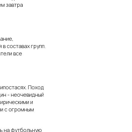
ем завтра
ание,
в составах групп.
атели все
 ипостасях. Поход
дин - неочевидный
лирическими и
чи с огромным
сь на футбольную