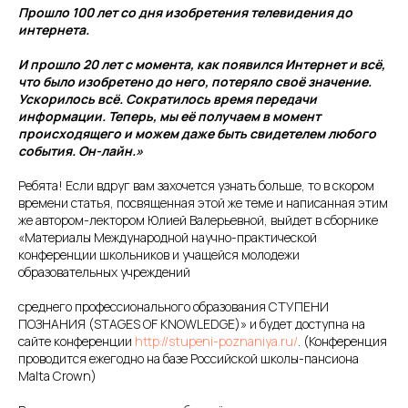
Прошло 100 лет со дня изобретения телевидения до
интернета.
И прошло 20 лет с момента, как появился Интернет и всё,
что было изобретено до него, потеряло своё значение.
Ускорилось всё. Сократилось время передачи
информации. Теперь, мы её получаем в момент
происходящего и можем даже быть свидетелем любого
события. Он-лайн.»
Ребята! Если вдруг вам захочется узнать больше, то в скором
времени статья, посвященная этой же теме и написанная этим
же автором-лектором Юлией Валерьевной, выйдет в сборнике
«Материалы Международной научно-практической
конференции школьников и учащейся молодежи
образовательных учреждений
среднего профессионального образования СТУПЕНИ
ПОЗНАНИЯ (STAGES OF KNOWLEDGE)» и будет доступна на
сайте конференции
http://stupeni-poznaniya.ru/
. (Конференция
проводится ежегодно на базе Российской школы-пансиона
Malta Crown)