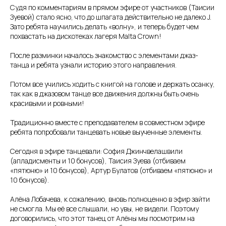
Судя по комментариям в прямом эфире от участников (Таисии
Зуевой) стало ясно, что до шпагата действительно не далеко J.
Зато ребята научились делать «волну», и теперь будет чем
похвастать на дискотеках лагеря Malta Crown!
После разминки началось знакомство с элементами джаз-
танца и ребята узнали историю этого направления.
Потом все учились ходить с книгой на голове и держать осанку,
так как в джазовом танце все движения должны быть очень
красивыми и ровными!
Традиционно вместе с преподавателем в совместном эфире
ребята попробовали танцевать новые выученные элементы.
Сегодня в эфире танцевали: София Джинчвелашвили
(апладисменты и 10 бонусов), Таисия Зуева (отбиваем
«пятюню» и 10 бонусов), Артур Булатов (отбиваем «пятюню» и
10 бонусов).
Алёна Лобачева, к сожалению, вновь полноценно в эфир зайти
не смогла. Мы её все слышали, но увы, не видели. Поэтому
договорились, что этот танец от Алёны мы посмотрим на