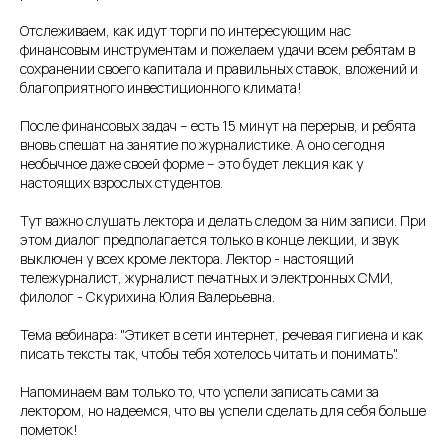
Отслеживаем, как идут торги по интересующим нас
финансовым инструментам и пожелаем удачи всем ребятам в
сохранении своего капитала и правильных ставок, вложений и
благоприятного инвестиционного климата!
После финансовых задач – есть 15 минут на перерыв, и ребята
вновь спешат на занятие по журналистике. А оно сегодня
необычное даже своей форме – это будет лекция как у
настоящих взрослых студентов.
Тут важно слушать лектора и делать следом за ним записи. При
этом диалог предполагается только в конце лекции, и звук
выключен у всех кроме лектора. Лектор - настоящий
тележурналист, журналист печатных и электронных СМИ,
филолог - Скурихина Юлия Валерьевна.
Тема вебинара: "Этикет в сети интернет, речевая гигиена и как
писать тексты так, чтобы тебя хотелось читать и понимать".
Напоминаем вам только то, что успели записать сами за
лектором, но надеемся, что вы успели сделать для себя больше
пометок!