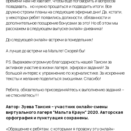
Времени нам не хватает, чтобы ещё поговорить и вопросов
позадавать… но нужно прощаться и подводить итоги. Все
дружно строим планы на следующие эфирные дни! Да, кстати,
у некоторых ребят появились должности, обязанности и
дополнительное поощрение бонусами за это! Но об этом мы
расскажем в следующем выпуске онлайн-дневника!
До следующей онлайн-встречи в понедельник!
А лучше до встречи на Мальте! Скорей бы!
P.S. Выражаем огромную благодарность нашей Таисии за
активное участие в жизни лагеря, эфиров и заданий! За
большой интерес к упражнению по журналистике. За искренние
тексты и желание поделиться эмоциями. Спасибо!
Ребята, обязательно присоединяйтесь к выполнению заданий –
не стесняйтесь!!!
Автор: Зуева Таисия – участник онлайн-смены
виртуального лагеря "Мальта Краун" 2020. Авторская
орфография и пунктуация сохранены.
«Обращение к ребятам, с которыми я провожу эту онлайн-