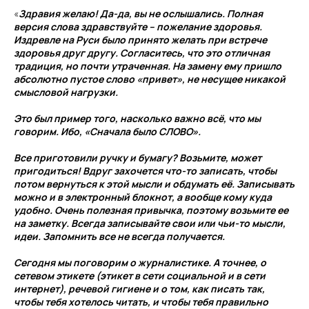
«
Здравия желаю! Да-да, вы не ослышались. Полная
версия слова здравствуйте – пожелание здоровья.
Издревле на Руси было принято желать при встрече
здоровья друг другу. Согласитесь, что это отличная
традиция, но почти утраченная. На замену ему пришло
абсолютно пустое слово «привет», не несущее никакой
смысловой нагрузки.
Это был пример того, насколько важно всё, что мы
говорим. Ибо, «Сначала было СЛОВО».
Все приготовили ручку и бумагу? Возьмите, может
пригодиться! Вдруг захочется что-то записать, чтобы
потом вернуться к этой мысли и обдумать её. Записывать
можно и в электронный блокнот, а вообще кому куда
удобно. Очень полезная привычка, поэтому возьмите ее
на заметку. Всегда записывайте свои или чьи-то мысли,
идеи. Запомнить все не всегда получается.
Сегодня мы поговорим о журналистике. А точнее, о
сетевом этикете (этикет в сети социальной и в сети
интернет), речевой гигиене и о том, как писать так,
чтобы тебя хотелось читать, и чтобы тебя правильно