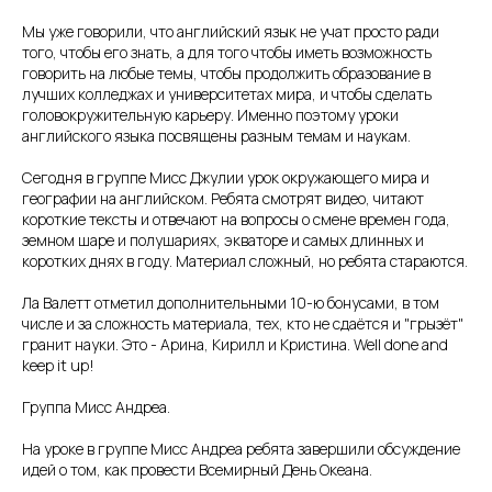
Мы уже говорили, что английский язык не учат просто ради
того, чтобы его знать, а для того чтобы иметь возможность
говорить на любые темы, чтобы продолжить образование в
лучших колледжах и университетах мира, и чтобы сделать
головокружительную карьеру. Именно поэтому уроки
английского языка посвящены разным темам и наукам.
Сегодня в группе Мисс Джулии урок окружающего мира и
географии на английском. Ребята смотрят видео, читают
короткие тексты и отвечают на вопросы о смене времен года,
земном шаре и полушариях, экваторе и самых длинных и
коротких днях в году. Материал сложный, но ребята стараются.
Ла Валетт отметил дополнительными 10-ю бонусами, в том
числе и за сложность материала, тех, кто не сдаётся и "грызёт"
гранит науки. Это - Арина, Кирилл и Кристина. Well done and
keep it up!
Группа Мисс Андреа.
На уроке в группе Мисс Андреа ребята завершили обсуждение
идей о том, как провести Всемирный День Океана.