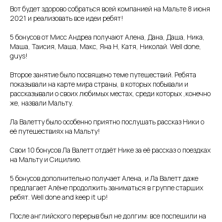
Вот будет здорово собраться всей компанией на Мальте 8 июня
2021 и реализовать все идеи ребят!
5 бонусов от Мисс Андреа получают Алена, Дана, Даша, Ника,
Маша, Таисия, Маша, Макс, Яна Н, Катя, Николай. Well done,
guys!
Второе занятие было посвящено теме путешествий. Ребята
показывали на карте мира страны, в которых побывали и
рассказывали о своих любимых местах, среди которых ,конечно
же, назвали Мальту.
Ла Валетту было особенно приятно послушать рассказ Ники о
её путешествиях на Мальту!
Свои 10 бонусов Ла Валетт отдаёт Нике за её рассказ о поездках
на Мальту и Сицилию.
5 бонусов дополнительно получает Алена, и Ла Валетт даже
предлагает Алёне продолжить заниматься в группе старших
ребят. Well done and keep it up!
После английского перерыв был не долгим: все поспешили на