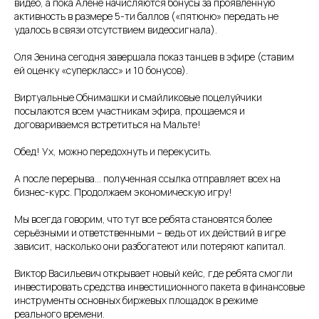
видео, а пока Алене начисляются бонусы за проявленную
активность в размере 5-ти баллов («пятюню» передать не
удалось в связи отсутствием видеосигнала).
Оля Зенина сегодня завершала показ танцев в эфире (ставим
ей оценку «суперкласс» и 10 бонусов).
Виртуальные Обнимашки и смайликовые поцелуйчики
посылаются всем участникам эфира, прощаемся и
договариваемся встретиться на Мальте!
Обед! Ух, можно передохнуть и перекусить.
А после перерыва… полученная ссылка отправляет всех на
бизнес-курс. Продолжаем экономическую игру!
Мы всегда говорим, что тут все ребята становятся более
серьёзными и ответственными – ведь от их действий в игре
зависит, насколько они разбогатеют или потеряют капитал.
Виктор Васильевич открывает новый кейс, где ребята смогли
инвестировать средства инвестиционного пакета в финансовые
инструменты основных биржевых площадок в режиме
реального времени.