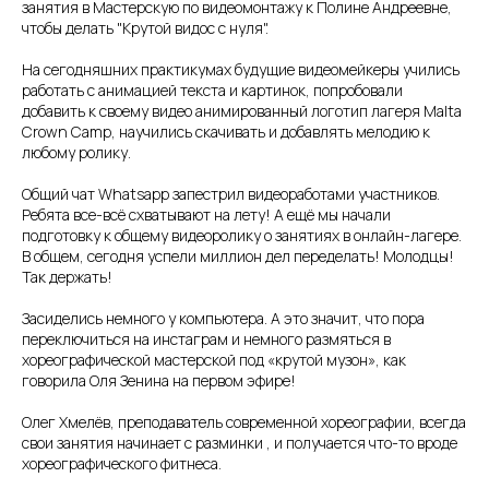
занятия в Мастерскую по видеомонтажу к Полине Андреевне,
чтобы делать "Крутой видос с нуля".
На сегодняшних практикумах будущие видеомейкеры учились
работать с анимацией текста и картинок, попробовали
добавить к своему видео анимированный логотип лагеря Malta
Crown Camp, научились скачивать и добавлять мелодию к
любому ролику.
Общий чат Whatsapp запестрил видеоработами участников.
Ребята все-всё схватывают на лету! А ещё мы начали
подготовку к общему видеоролику о занятиях в онлайн-лагере.
В общем, сегодня успели миллион дел переделать! Молодцы!
Так держать!
Засиделись немного у компьютера. А это значит, что пора
переключиться на инстаграм и немного размяться в
хореографической мастерской под «крутой музон», как
говорила Оля Зенина на первом эфире!
Олег Хмелёв, преподаватель современной хореографии, всегда
свои занятия начинает с разминки , и получается что-то вроде
хореографического фитнеса.