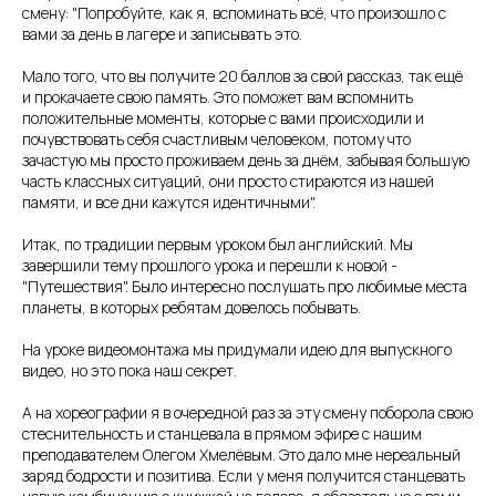
смену: "Попробуйте, как я, вспоминать всё, что произошло с
вами за день в лагере и записывать это.
Мало того, что вы получите 20 баллов за свой рассказ, так ещё
и прокачаете свою память. Это поможет вам вспомнить
положительные моменты, которые с вами происходили и
почувствовать себя счастливым человеком, потому что
зачастую мы просто проживаем день за днём, забывая большую
часть классных ситуаций, они просто стираются из нашей
памяти, и все дни кажутся идентичными".
Итак, по традиции первым уроком был английский. Мы
завершили тему прошлого урока и перешли к новой -
"Путешествия". Было интересно послушать про любимые места
планеты, в которых ребятам довелось побывать.
На уроке видеомонтажа мы придумали идею для выпускного
видео, но это пока наш секрет.
А на хореографии я в очередной раз за эту смену поборола свою
стеснительность и станцевала в прямом эфире с нашим
преподавателем Олегом Хмелëвым. Это дало мне нереальный
заряд бодрости и позитива. Если у меня получится станцевать