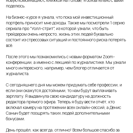
новую комбинацию с книжкой на голове, я обязательно с вами
поделюсь.
На бизнес-курсе я узнала, что пока мой инвестиционный
портфель приносит мне доходы. Также мы посмотрели 1 серию
сериала про "Уолл-стрит", из которой узнали, что быть
трейдером очень непросто, жизнь этих людей буквально
состоит из стрессовых ситуаций и постоянного риска потерять
всё.
После этого мы познакомились с новым форматом Zoom-
конференции, а именно с лекцией по журналистике. Мы узнали
много интересного, например, чем блогер отличается от
журналиста.
С сегодняшнего дня мы можем придумать себе профессии, и
если они окажутся достойными, то нам будут выплачивать
зарплату. Я выдвинула свою кандидатуру на должность
редактора прямого эфира. Теперь я буду вести отчёт, кто
включал камеру на протяжении всех онлайн-сессий, а Денис
Саныч будет поощрять таких людей дополнительными
бонусами.
День прошёл, как всегда, отлично! Всем большое спасибо за