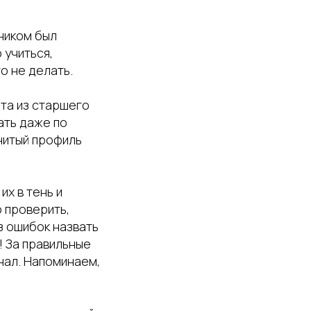
ником был
 учиться,
о не делать.
ята из старшего
ать даже по
енитый профиль
х в тень и
 проверить,
з ошибок назвать
.! За правильные
нал. Напоминаем,