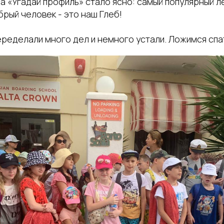
а «Угадай профиль» стало ясно: самый популярный л
рый человек - это наш Глеб!
еределали много дел и немного устали. Ложимся спат