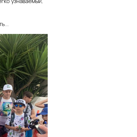
егко узнаваемый,
ь...