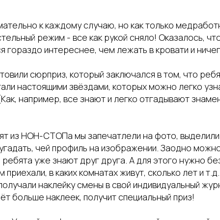
мательно к каждому случаю, но как только медработ
ельный режим - все как рукой сняло! Оказалось, что
ся гораздо интереснее, чем лежать в кровати и ничег
товили сюрприз, который заключался в том, что реб
тали настоящими звёздами, которых можно легко узн
(Как, например, все знают и легко отгадывают знам
т из НОН-СТОПа мы запечатлели на фото, выделили и
угадать, чей профиль на изображении. Заодно можно
ребята уже знают друг друга. А для этого нужно бе
м приехали, в каких комнатах живут, сколько лет и т.д
получали наклейку смены в свой индивидуальный жур
рёт больше наклеек, получит специальный приз!