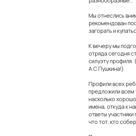
разнообразные…
Мы отнеслись вни
рекомендован пост
загорать и купать
К вечеру мы подго
отряда сегодня с
силуэту профиля. 
А.С.Пушкина!)
Профили всех ребя
предложили всем 
насколько хорошо 
имена, откуда к на
ответы участники 
что тот, кто собе