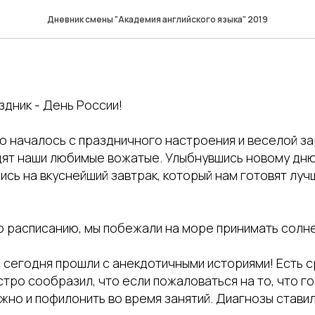
Дневник смены "Академия английского языка" 2019
здник - День России!
о началось с праздничного настроения и веселой за
дят наши любимые вожатые. Улыбнувшись новому дню
ись на вкуснейший завтрак, который нам готовят луч
по расписанию, мы побежали на море принимать солн
о сегодня прошли с анекдотичными историями! Есть 
ыстро сообразил, что если пожаловаться на то, что г
ожно и пофилонить во время занятий. Диагнозы стави