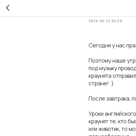
День 5
2019-06-12 22:09
Сегодня у нас пра
Поэтому наше утр
под музыку прово
краунята отправил
стране! :)
После завтрака, 
Уроки английског
краунят те, кто б
или животик, то м