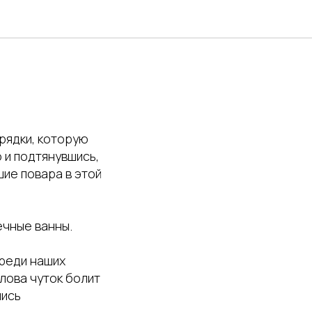
рядки, которую
 и подтянувшись,
шие повара в этой
ечные ванны.
среди наших
олова чуток болит
лись